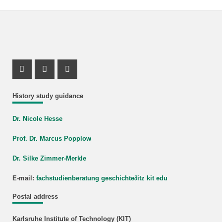
Instagram Profile
Mastodon Profile
Youtube Profile
History study guidance
Dr. Nicole Hesse
Prof. Dr. Marcus Popplow
Dr. Silke Zimmer-Merkle
E-mail:
fachstudienberatung geschichte
∂
itz kit edu
Postal address
Karlsruhe Institute of Technology (KIT)