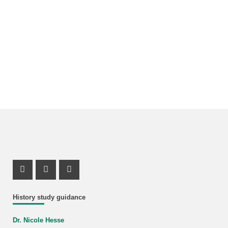
Instagram Profile
Mastodon Profile
Youtube Profile
History study guidance
Dr. Nicole Hesse