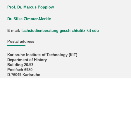
Prof. Dr. Marcus Popplow
Dr. Silke Zimmer-Merkle
E-mail:
fachstudienberatung geschichte
∂
itz kit edu
Postal address
Karlsruhe Institute of Technology (KIT)
Department of History
Building 20.53
Postfach 6980
D-76049 Karlsruhe
Administration Officer
Klaudija Ivok, M.A.
Phone: +49 721 608-43496
E-mail:
klaudija ivok∂kit edu
Office hours: Please make an appointment by E-mail!