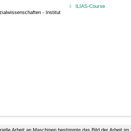
ILIAS-Course
zialwissenschaften - Institut
trielle Arbeit an Maschinen bestimmte das Bild der Arbeit i