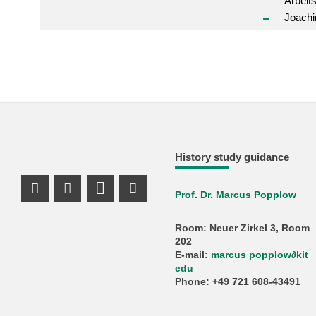
Arbeit
Joachi
History study guidance
Prof. Dr. Marcus Popplow
Instagram Profile
Share on X (Twitter)
Youtube Profile
Room: Neuer Zirkel 3, Room
202
E-mail:
marcus popplow∂kit
edu
Phone: +49 721 608-43491