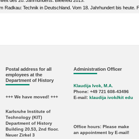
swelt des 20. Jahrhunderts. Bielefeld 2019.
m Radkau: Technik in Deutschland. Vom 18. Jahrhundert bis heute. Fra
Postal address for all
Administration Officer
employees at the
Department of History
Klaudija Ivok, M.A.
Phone: +49 721 608-43496
+++ We have moved! +++
E-mail:
klaudija ivok∂kit edu
Karlsruhe Institute of
Technology (KIT)
Department of History
Office hours: Please make
Building 20.53, 2nd floor.
an appointment by E-mail!
Neuer Zirkel 3