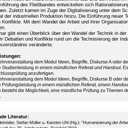
inführung des Fließbandes entwickelten sich Rationalisierung
en. Zuletzt kamen im Zuge der Digitalisierung unter dem Schl
l der industriellen Produktion hinzu. Die Einführung neuer Te
 Konflikte. Mit dem Wandel der Arbeit und ihrer Organisation
en.
ar gibt einen Überblick über den Wandel der Technik in der 
 Debatten und Konflikte rund um die Technisierung der Indus
tsverständnis veränderte.
istungen:
ehrveranstaltung dem Modul Ideen, Begriffe, Diskurse A oder de
e Studienleistung
in einem mündlichen Referat und Handout
. E
hlussprüfung anzufertigen.
ehrveranstaltung dem Modul Ideen, Begriffe, Diskurse B oder d
e Prüfungsleistung
in einem mündlichen Referat, einem Handout 
s besteht die Möglichkeit, eine mündliche Prüfung zu Themen 
.
de Literatur:
einöder, Stefan Müller u. Karsten Uhl (Hg.): "Humanisierung der Arbeit