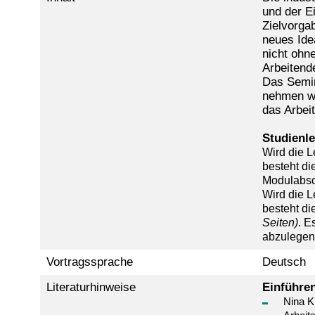
und der E
Zielvorgab
neues Idea
nicht ohne
Arbeitend
Das Semin
nehmen wir
das Arbei
Studienle
Wird die L
besteht di
Modulabsc
Wird die L
besteht di
Seiten)
. E
abzulegen
Vortragssprache
Deutsch
Literaturhinweise
Einführen
Nina Kl