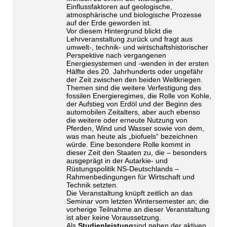
Einflussfaktoren auf geologische,
atmosphärische und biologische Prozesse
auf der Erde geworden ist.
Vor diesem Hintergrund blickt die
Lehrveranstaltung zurück und fragt aus
umwelt-, technik- und wirtschaftshistorischer
Perspektive nach vergangenen
Energiesystemen und -wenden in der ersten
Hälfte des 20. Jahrhunderts oder ungefähr
der Zeit zwischen den beiden Weltkriegen.
Themen sind die weitere Verfestigung des
fossilen Energieregimes, die Rolle von Kohle,
der Aufstieg von Erdöl und der Beginn des
automobilen Zeitalters, aber auch ebenso
die weitere oder erneute Nutzung von
Pferden, Wind und Wasser sowie von dem,
was man heute als „biofuels“ bezeichnen
würde. Eine besondere Rolle kommt in
dieser Zeit den Staaten zu, die – besonders
ausgeprägt in der Autarkie- und
Rüstungspolitik NS-Deutschlands –
Rahmenbedingungen für Wirtschaft und
Technik setzten.
Die Veranstaltung knüpft zeitlich an das
Seminar vom letzten Wintersemester an; die
vorherige Teilnahme an dieser Veranstaltung
ist aber keine Voraussetzung.
Als
Studienleistung
sind
neben der aktiven