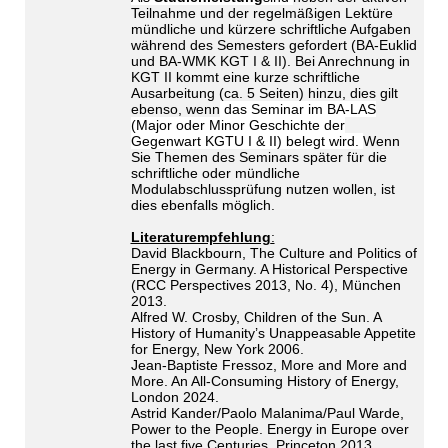
Teilnahme und der regelmäßigen Lektüre
mündliche und kürzere schriftliche Aufgaben
während des Semesters gefordert (BA-Euklid
und BA-WMK KGT I & II). Bei Anrechnung in
KGT II kommt eine kurze schriftliche
Ausarbeitung (ca. 5 Seiten) hinzu, dies gilt
ebenso, wenn
das Seminar im BA-LAS
(Major oder Minor Geschichte der
Gegenwart KGTU I & II) belegt wird.
Wenn
Sie Themen des Seminars später für die
schriftliche oder mündliche
Modulabschlussprüfung nutzen wollen, ist
dies ebenfalls möglich.
Literaturempfehlung
:
David Blackbourn, The Culture and Politics of
Energy in Germany. A Historical Perspective
(RCC Perspectives 2013, No. 4), München
2013.
Alfred W. Crosby, Children of the Sun. A
History of Humanity’s Unappeasable Appetite
for Energy, New York 2006.
Jean-Baptiste Fressoz, More and More and
More. An All-Consuming History of Energy,
London 2024.
Astrid Kander/Paolo Malanima/Paul Warde,
Power to the People. Energy in Europe over
the last five Centuries, Princeton 2013.