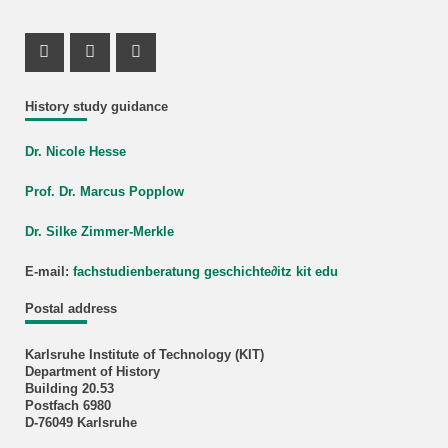
Instagram Profile
Mastodon Profile
Youtube Profile
History study guidance
Dr. Nicole Hesse
Prof. Dr. Marcus Popplow
Dr. Silke Zimmer-Merkle
E-mail:
fachstudienberatung geschichte
∂
itz kit edu
Postal address
Karlsruhe Institute of Technology (KIT)
Department of History
Building 20.53
Postfach 6980
D-76049 Karlsruhe