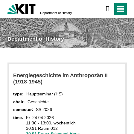
Department of History
Department of History
Energiegeschichte im Anthropozän II
(1918-1945)
type:
Hauptseminar (HS)
chair:
Geschichte
semester:
SS 2026
time:
Fr. 24.04.2026
11:30 - 13:00, wöchentlich
30.91 Raum 012
30.91 Franz-Schnabel-Haus