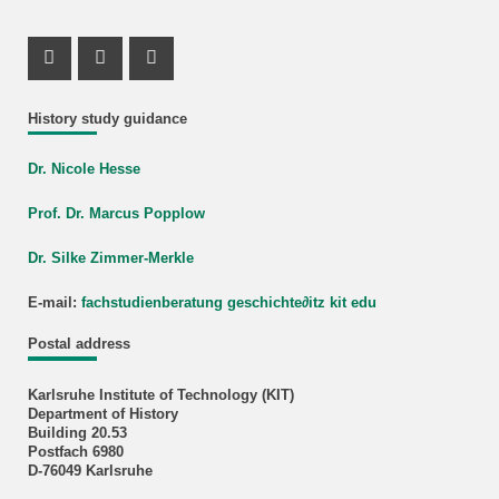
Instagram Profile
Mastodon Profile
Youtube Profile
History study guidance
Dr. Nicole Hesse
Prof. Dr. Marcus Popplow
Dr. Silke Zimmer-Merkle
E-mail:
fachstudienberatung geschichte
∂
itz kit edu
Postal address
Karlsruhe Institute of Technology (KIT)
Department of History
Building 20.53
Postfach 6980
D-76049 Karlsruhe