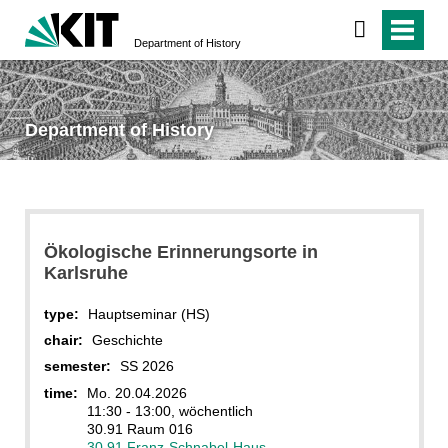
Department of History
Department of History
Ökologische Erinnerungsorte in
Karlsruhe
type:
Hauptseminar (HS)
chair:
Geschichte
semester:
SS 2026
time:
Mo. 20.04.2026
11:30 - 13:00, wöchentlich
30.91 Raum 016
30.91 Franz-Schnabel-Haus