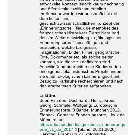
entwickelte Konzept jedoch kaum nachhaltig
und öffentlichkeitswirksam etabliert.
Im Seminar werden wir uns zunächst mit
dem kultur- und
geschichtswissenschaftlichen Konzept der
„Erinnerungsorte“ (lieux de mémoire) des
französischen Historikers Pierre Nora und
dessen Weiterentwicklung zu „ökologischen
Erinnerungsorten“ beschäftigen und
erarbeiten, welche Ereignisse,
Imaginationen, Bilder, Filme, geografische
Orte, Dokumente etc. als solche gelten
könnten, wie diese zu definieren sind.
Anschließend bearbeiten die Studierenden
ein eigenes lokalhistorisches Projekt, indem
sie einen ökologischen Erinnerungsort mit
Bezug zu Karlsruhe recherchieren und nach
den erarbeiteten Kriterien aufarbeiten.
Lektüre:
Boer, Pim den; Duchhardt, Heinz; Kreis,
Georg, Schmale, Wolfgang: Europäische
Erinnerungsorte. 3 Bände. München 2012.
Siebeck, Cornelia: Erinnerungsorte, Lieux de
Mémoire, url:
https://docupedia.de/zg/siebeck_erinnerungs
orte_v1_de_2017
[Stand: 26.01.2026]
Uekötter, Frank (Hg.): Ökologische