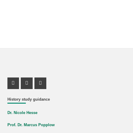
Instagram Profile
Mastodon Profile
Youtube Profile
History study guidance
Dr. Nicole Hesse
Prof. Dr. Marcus Popplow