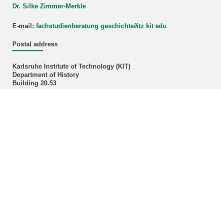
Dr. Silke Zimmer-Merkle
E-mail:
fachstudienberatung geschichte
∂
itz kit edu
Postal address
Karlsruhe Institute of Technology (KIT)
Department of History
Building 20.53
Postfach 6980
D-76049 Karlsruhe
Administration Officer
Klaudija Ivok, M.A.
Phone: +49 721 608-43496
E-mail:
klaudija ivok∂kit edu
Office hours: Please make an appointment by E-mail!