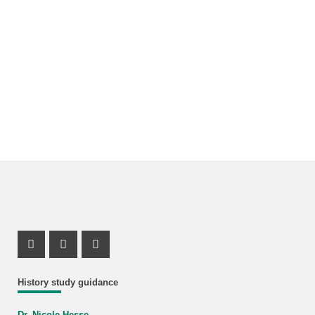
Instagram Profile
Mastodon Profile
Youtube Profile
History study guidance
Dr. Nicole Hesse