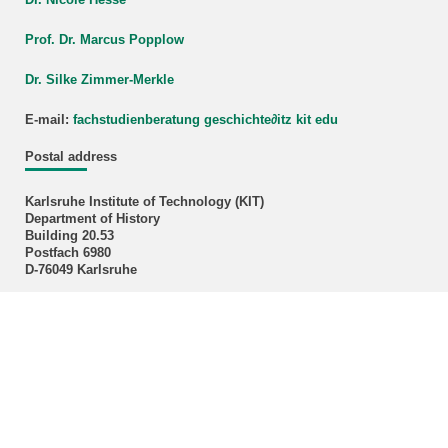
Prof. Dr. Marcus Popplow
Dr. Silke Zimmer-Merkle
E-mail:
fachstudienberatung geschichte
∂
itz kit edu
Postal address
Karlsruhe Institute of Technology (KIT)
Department of History
Building 20.53
Postfach 6980
D-76049 Karlsruhe
Administration Officer
Klaudija Ivok, M.A.
Phone: +49 721 608-43496
E-mail:
klaudija ivok∂kit edu
Office hours: Please make an appointment by E-mail!