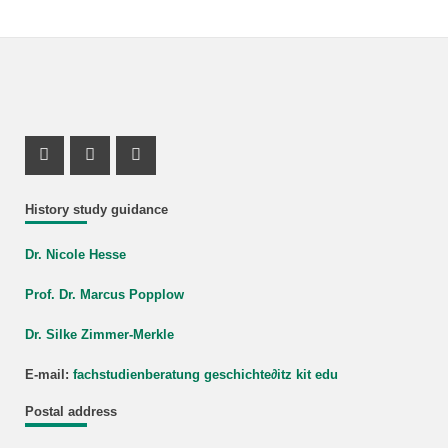
Instagram Profile
Mastodon Profile
Youtube Profile
History study guidance
Dr. Nicole Hesse
Prof. Dr. Marcus Popplow
Dr. Silke Zimmer-Merkle
E-mail:
fachstudienberatung geschichte
∂
itz kit edu
Postal address