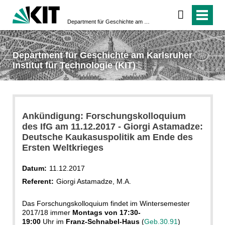
Department für Geschichte am Karlsruher Institut für Technologie (KIT)
Department für Geschichte am Karlsruher
Institut für Technologie (KIT)
Ankündigung: Forschungskolloquium
des IfG am 11.12.2017 - Giorgi Astamadze:
Deutsche Kaukasuspolitik am Ende des
Ersten Weltkrieges
Datum:
11.12.2017
Referent:
Giorgi Astamadze, M.A.
Das Forschungskolloquium findet im Wintersemester
2017/18 immer
Montags von 17:30-
19:00
Uhr im
Franz-Schnabel-Haus
(
Geb.30.91
)