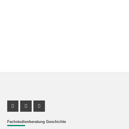
Instagram Profil
Profil Mastodon
Youtube Profil
Fachstudienberatung Geschichte