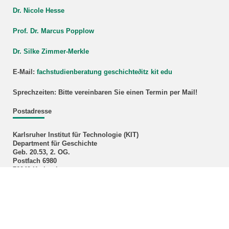
Dr. Nicole Hesse
Prof. Dr. Marcus Popplow
Dr. Silke Zimmer-Merkle
E-Mail:
fachstudienberatung geschichte
∂
itz kit edu
Sprechzeiten: Bitte vereinbaren Sie einen Termin per Mail!
Postadresse
Karlsruher Institut für Technologie (KIT)
Department für Geschichte
Geb. 20.53, 2. OG.
Postfach 6980
76049 Karlsruhe
Department Management
Klaudija Ivok, M.A.
Telefon: +49 721 608-43496