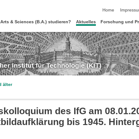
Navigation übersp
Home
Impress
 Arts & Sciences (B.A.) studieren?
Aktuelles
Forschung und Pr
r Institut für Technologie (KIT)
 älter
olloquium des IfG am 08.01.201
tbildaufklärung bis 1945. Hinte