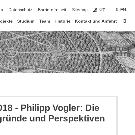
ringen
um
Datenschutz
Barrierefreiheit
Sitemap
EN
KIT
Star
ojekte
Studium
Team
Historie
Kontakt und Anfahrt
8 - Philipp Vogler: Die
rgründe und Perspektiven