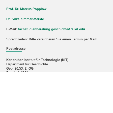
Prof. Dr. Marcus Popplow
Dr. Silke Zimmer-Merkle
E-Mail:
fachstudienberatung geschichte
∂
itz kit edu
Sprechzeiten: Bitte vereinbaren Sie einen Termin per Mail!
Postadresse
Karlsruher Institut für Technologie (KIT)
Department für Geschichte
Geb. 20.53, 2. OG.
Postfach 6980
76049 Karlsruhe
Department Management
Klaudija Ivok, M.A.
Telefon: +49 721 608-43496
E-Mail:
klaudija ivok∂kit edu