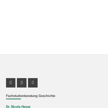
Instagram Profil
Profil Mastodon
Youtube Profil
Fachstudienberatung Geschichte
Dr. Nicole Hesse