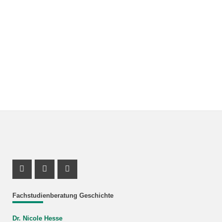
Instagram Profil
Profil Mastodon
Youtube Profil
Fachstudienberatung Geschichte
Dr. Nicole Hesse