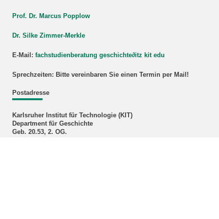
Prof. Dr. Marcus Popplow
Dr. Silke Zimmer-Merkle
E-Mail:
fachstudienberatung geschichte
∂
itz kit edu
Sprechzeiten: Bitte vereinbaren Sie einen Termin per Mail!
Postadresse
Karlsruher Institut für Technologie (KIT)
Department für Geschichte
Geb. 20.53, 2. OG.
Postfach 6980
76049 Karlsruhe
Department Management
Klaudija Ivok, M.A.
Telefon: +49 721 608-43496
E-Mail:
klaudija ivok∂kit edu