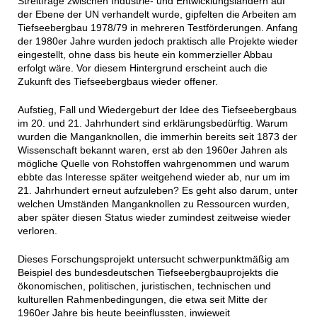
Streitfrage zwischen Industrie- und Entwicklungsländern auf
der Ebene der UN verhandelt wurde, gipfelten die Arbeiten am
Tiefseebergbau 1978/79 in mehreren Testförderungen. Anfang
der 1980er Jahre wurden jedoch praktisch alle Projekte wieder
eingestellt, ohne dass bis heute ein kommerzieller Abbau
erfolgt wäre. Vor diesem Hintergrund erscheint auch die
Zukunft des Tiefseebergbaus wieder offener.
Aufstieg, Fall und Wiedergeburt der Idee des Tiefseebergbaus
im 20. und 21. Jahrhundert sind erklärungsbedürftig. Warum
wurden die Manganknollen, die immerhin bereits seit 1873 der
Wissenschaft bekannt waren, erst ab den 1960er Jahren als
mögliche Quelle von Rohstoffen wahrgenommen und warum
ebbte das Interesse später weitgehend wieder ab, nur um im
21. Jahrhundert erneut aufzuleben? Es geht also darum, unter
welchen Umständen Manganknollen zu Ressourcen wurden,
aber später diesen Status wieder zumindest zeitweise wieder
verloren.
Dieses Forschungsprojekt untersucht schwerpunktmäßig am
Beispiel des bundesdeutschen Tiefseebergbauprojekts die
ökonomischen, politischen, juristischen, technischen und
kulturellen Rahmenbedingungen, die etwa seit Mitte der
1960er Jahre bis heute beeinflussten, inwieweit