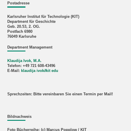
Postadresse
Karlsruher Institut für Technologie (KIT)
Department für Geschichte
Geb. 20.53, 2. OG.
Postfach 6980
76049 Karlsruhe
Department Management
Klaudija Ivok, M.A.
Telefon: +49 721 608-43496
E-Mail:
klaudija ivok∂kit edu
Sprechzeiten: Bitte vereinbaren Sie einen Termin per Mail!
Bildnachweis
Foto Bücherreihe: (c) Marcus Popplow / KIT