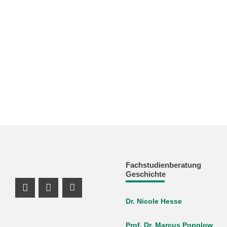
Fachstudienberatung
Geschichte
Instagram Profil
Profil Mastodon
Youtube Profil
Dr. Nicole Hesse
Prof. Dr. Marcus Popplow