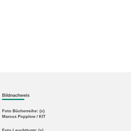
Bildnachweis
Foto Bücherreihe: (c)
Marcus Popplow / KIT
Foto Leuchtturm: (c)