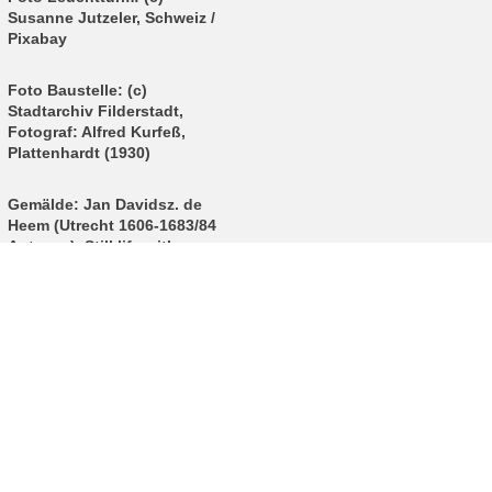
Susanne Jutzeler, Schweiz /
Pixabay
Foto Baustelle: (c)
Stadtarchiv Filderstadt,
Fotograf: Alfred Kurfeß,
Plattenhardt (1930)
Gemälde: Jan Davidsz. de
Heem (Utrecht 1606-1683/84
Antwerp), Still life with
books (183), (c) Fondation
Custodia / Frits Lugt
Collection, Paris
Foto Graduierte: (c) Upper
Midwest Jewish Archives,
University of Minnesota
Libraries