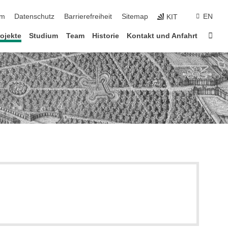
ringen
um
Datenschutz
Barrierefreiheit
Sitemap
EN
KIT
Star
ojekte
Studium
Team
Historie
Kontakt und Anfahrt